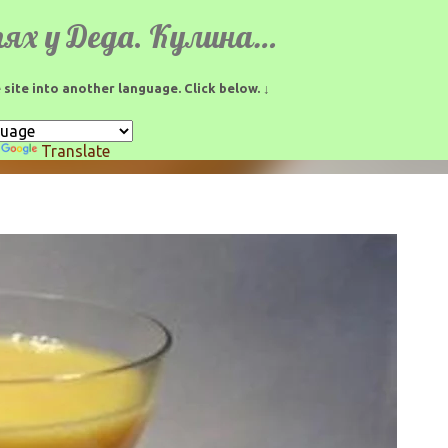
К основному контенту
В гостях у Деда. Кулинарные рецепты.
 site into another language. Click below. ↓
y
Translate