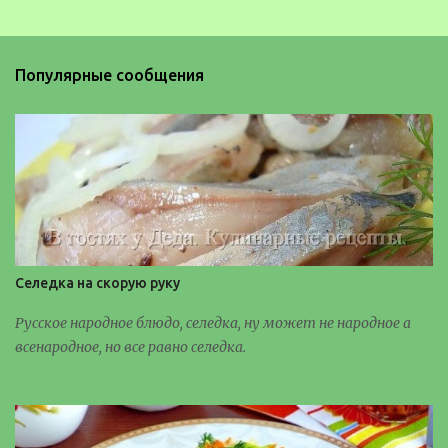
н
т
а
Популярные сообщения
р
и
и
Селедка на скорую руку
Русское народное блюдо, селедка, ну может не народное а
всенародное, но все равно селедка.