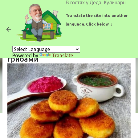
В гостях у Деда. Кулинарные рецепты.
К основному контенту
Translate the site into another
language. Click below. ↓
Картофельные пирожки с
Powered by
Translate
грибами