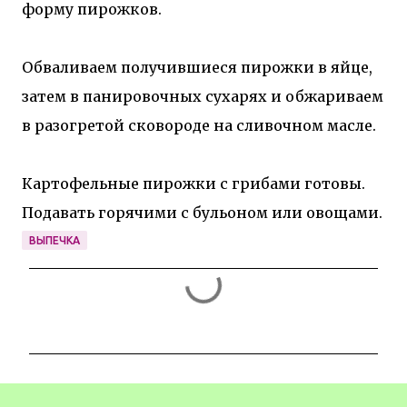
форму пирожков.
Обваливаем получившиеся пирожки в яйце,
затем в пани­ровочных сухарях и обжариваем
в разогретой сковороде на сливочном масле.
Картофельные пирожки с грибами готовы.
Подавать горячими с бульоном или овощами.
ВЫПЕЧКА
К
о
м
м
е