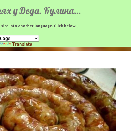
К основному контенту
В гостях у Деда. Кулинарные рецепты.
 site into another language. Click below. ↓
y
Translate