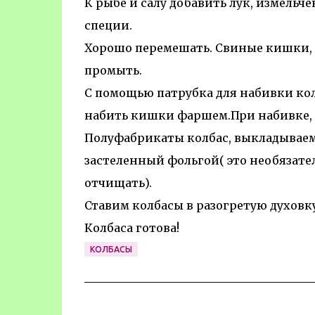
К рыбе и салу добавить лук, измельч
специи.
Хорошо перемешать. Свиные кишки, 
промыть.
С помощью патрубка для набивки колб
набить кишки фаршем.При набивке, в
Полуфабрикаты колбас, выкладываем
застеленный фольгой( это необязате
отчищать).
Ставим колбасы в разогретую духовку,
Колбаса готова!
КОЛБАСЫ
К