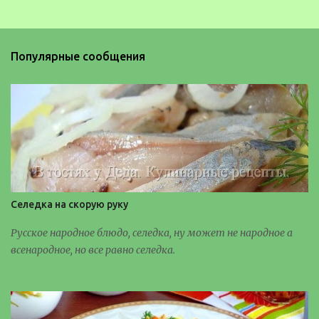
н
т
а
Популярные сообщения
р
и
и
Селедка на скорую руку
Русское народное блюдо, селедка, ну может не народное а
всенародное, но все равно селедка.