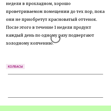
недели в прохладном, хорошо
проветриваемом помещении до тех пор, пока
они не приобретут красноватый оттенок.
После этого в течение 1 недели продукт
каждый день по одному разу подвергают
холодному копчению.
КОЛБАСЫ
К
о
м
м
е