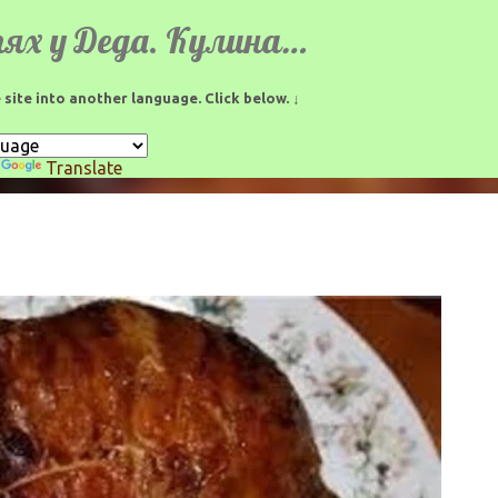
К основному контенту
В гостях у Деда. Кулинарные рецепты.
 site into another language. Click below. ↓
y
Translate