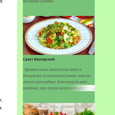
ых
все равно селедка.
Салат Венгерский
Привет всем, наступило лето и
больше все го хочется кушать что то
легкое прохладное. Я не открою вам
америки, что лучше всего подходят
салаты разные.
,
я