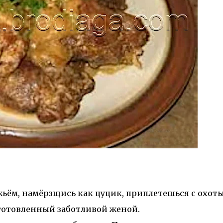
ьём, намёрзщись как цуцик, приплетешься с охот
иготовленный заботливой женой.