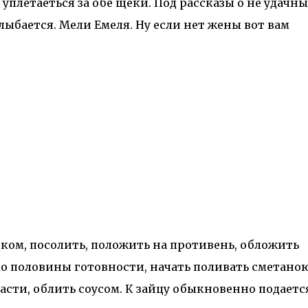
плетаеться за обе щеки. Под рассказы о не удачн
улыбается. Мели Емеля. Ну если нет жены вот вам
.
ом, посолить, положить на противень, обложить
до половины готовности, начать поливать сметаною
части, облить соусом. К зайцу обыкновенно подаетс