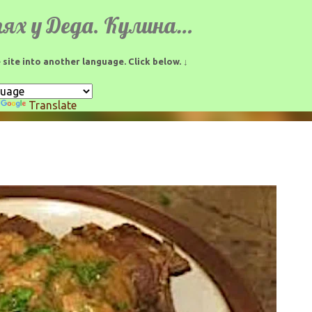
К основному контенту
В гостях у Деда. Кулинарные рецепты.
 site into another language. Click below. ↓
y
Translate