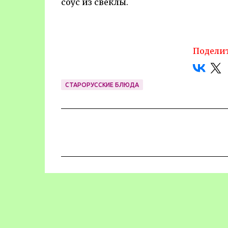
соус из свеклы.
Поделит
СТАРОРУССКИЕ БЛЮДА
К
о
м
м
е
н
т
а