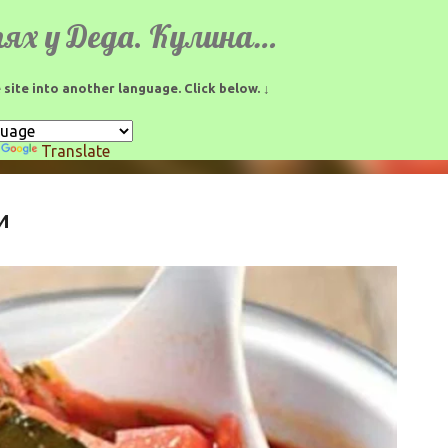
К основному контенту
В гостях у Деда. Кулинарные рецепты.
 site into another language. Click below. ↓
y
Translate
и