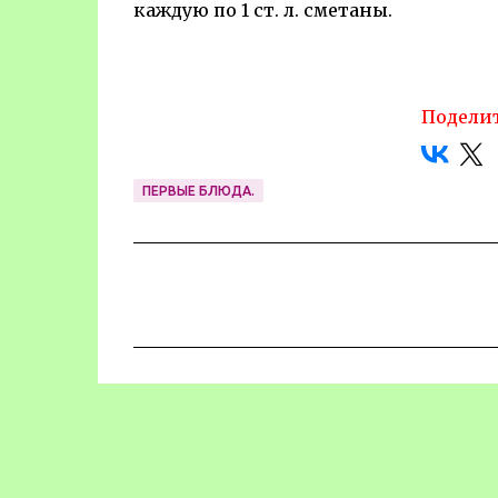
каждую по 1 ст. л. сметаны.
Поделит
ПЕРВЫЕ БЛЮДА.
К
о
м
м
е
н
т
а