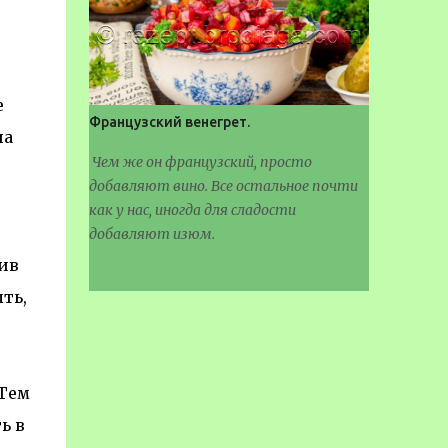
е
Французский венегрет.
на
Чем же он французский, просто
добавляют вино. Все остальное почти
как у нас, иногда для сладости
добавляют изюм.
ив
ть,
 Тем
ь в