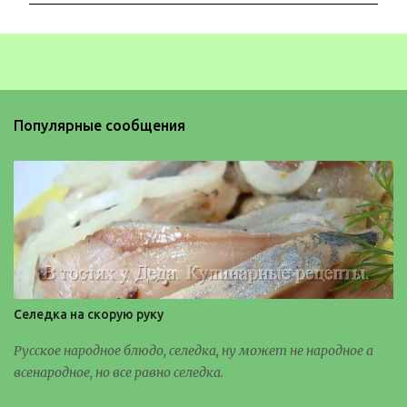
м
е
н
т
а
Популярные сообщения
р
и
и
Селедка на скорую руку
Русское народное блюдо, селедка, ну может не народное а
всенародное, но все равно селедка.