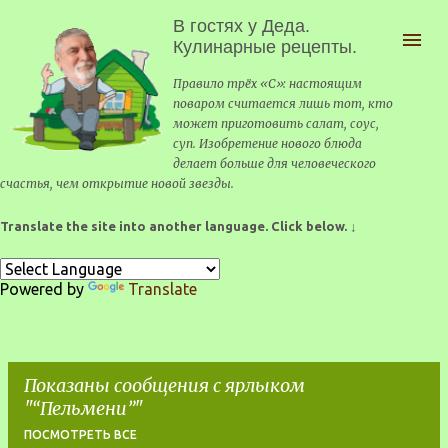
К основному контенту
В гостях у Деда.
Кулинарные рецепты.
Правило трёх «С»: настоящим
поваром считается лишь тот, кто
может приготовить салат, соус,
суп. Изобретение нового блюда
делает больше для человеческого
счастья, чем открытие новой звезды.
Translate the site into another language. Click below. ↓
Powered by
Translate
Показаны сообщения с ярлыком
"
Пельмени
"
ПОСМОТРЕТЬ ВСЕ